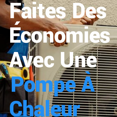
Faites Des
Économies
Avec Une
Pompe À
Chaleur